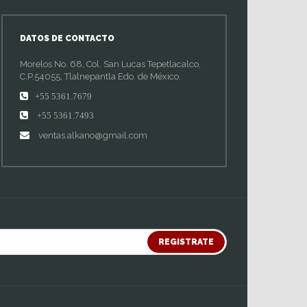
DATOS DE CONTACTO
Morelos No. 68, Col. San Lucas Tepetlacalco,
C.P.54055, Tlalnepantla Edo. de México.
+55 5361.7679
+55 5361.7493
ventas.alkano@gmail.com
REGISTRATE