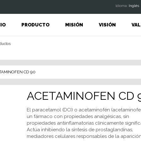
ldioma:
Inglés
CIO
PRODUCTO
MISIÓN
VISIÓN
VAL
TAMINOFEN CD 90
ACETAMINOFEN CD 
El paracetamol (DCI) o acetaminofén (acetaminofe
un fármaco con propiedades analgésicas, sin
propiedades antiinflamatorias clínicamente significa
Actúa inhibiendo la síntesis de prostaglandinas,
mediadores celulares responsables de la aparición