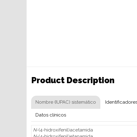
Product Description
Nombre (IUPAC) sistemático
Identificadore
Datos clínicos
N
-(4-hidroxifenil)acetamida
N
-(4-hidroxifenil)etanamida