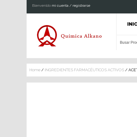
Blenvenldo
mi cuenta / registrarse
INI
Home
/
INGREDIENTES FARMACÉUTICOS ACTIVOS
/ ACE