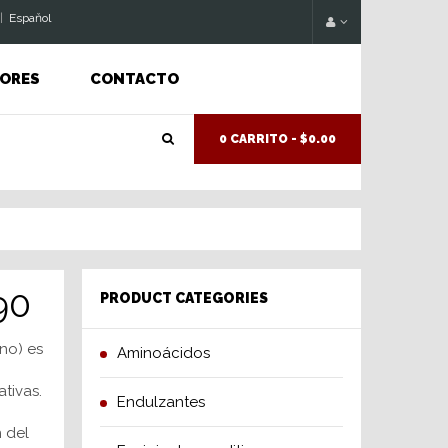
|
Espaňol
ORES
CONTACTO
0 CARRITO -
$0.00
90
PRODUCT CATEGORIES
no) es
Aminoácidos
tivas.
Endulzantes
 del