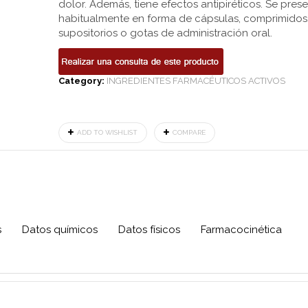
dolor. Además, tiene efectos antipiréticos. Se pres
habitualmente en forma de cápsulas, comprimidos
supositorios o gotas de administración oral.
Category:
INGREDIENTES FARMACÉUTICOS ACTIVOS
ADD TO WISHLIST
COMPARE
s
Datos químicos
Datos físicos
Farmacocinética