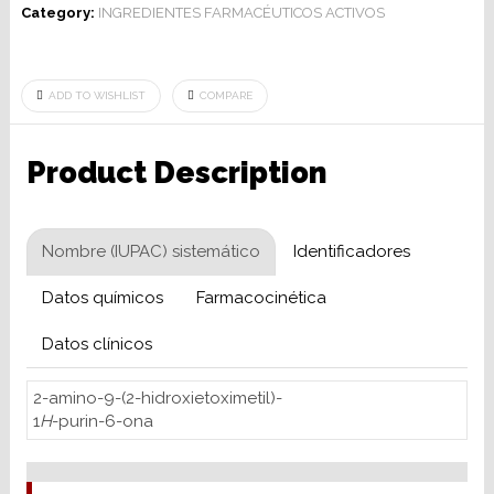
Category:
INGREDIENTES FARMACÉUTICOS ACTIVOS
ADD TO WISHLIST
COMPARE
Product Description
Nombre (IUPAC) sistemático
Identificadores
Datos químicos
Farmacocinética
Datos clínicos
2-amino-9-(2-hidroxietoximetil)-
1
H
-purin-6-ona