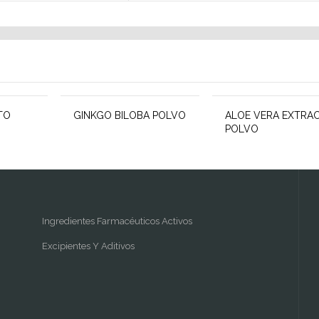
TO
GINKGO BILOBA POLVO
ALOE VERA EXTRA
POLVO
Ingredientes Farmacéuticos Activos
Excipientes Y Aditivos