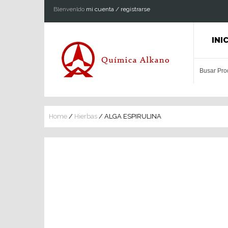
Blenvenldo
mi cuenta / registrarse
INI
Home
/
Hierbas
/ ALGA ESPIRULINA