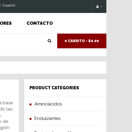
|
Espaňol
ORES
CONTACTO
0 CARRITO -
$0.00
PRODUCT CATEGORIES
a base
Aminoácidos
do las
.
Endulzantes
o de
egión