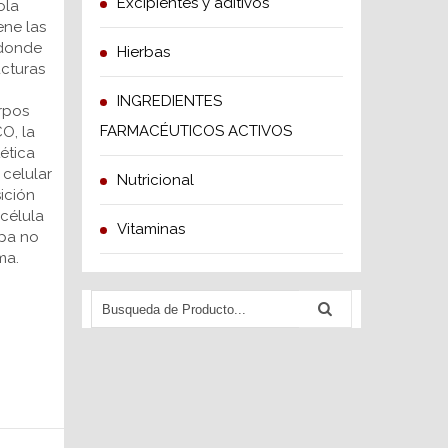
Excipientes y aditivos
ola
ene las
 donde
Hierbas
ucturas
INGREDIENTES
rpos
FARMACÉUTICOS ACTIVOS
O, la
ética
celular
Nutricional
ición
 célula
Vitaminas
pa no
ma.