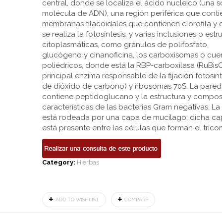
central, donde se localiza el ácido nucleico (una s
molécula de ADN), una región periférica que conti
membranas tilacoidales que contienen clorofila y
se realiza la fotosíntesis, y varias inclusiones o estr
citoplasmáticas, como gránulos de polifosfato,
glucógeno y cinanoficina, los carboxisomas o cue
poliédricos, donde está la RBP-carboxilasa (RuBisC
principal enzima responsable de la fijación fotosint
de dióxido de carbono) y ribosomas 70S. La pared 
contiene peptidoglucano y la estructura y compos
características de las bacterias Gram negativas. La
está rodeada por una capa de mucílago; dicha ca
está presente entre las células que forman el trico
Category:
Hierbas
ADD TO WISHLIST
COMPARE