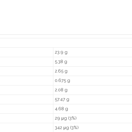
23.9 g
5.38 g
2.65 g
0.675 g
2.08 g
57.47 g
4.68 g
29 μg (3%)
342 μg (3%)