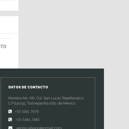
CTO
DATOS DE CONTACTO
Morelos No. 68, Col. San Lucas Tepetlacalco,
C.P.54055, Tlalnepantla Edo. de México.
+55 5361.7679
+55 5361.7493
ventas.alkano@gmail.com