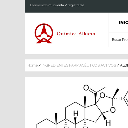
Blenvenldo
mi cuenta / registrarse
INI
Home
/
INGREDIENTES FARMACÉUTICOS ACTIVOS
/ ALG