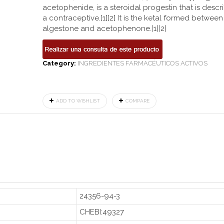
acetophenide, is a steroidal progestin that is descr
a contraceptive.[1][2] It is the ketal formed between
algestone and acetophenone.[1][2]
Category:
INGREDIENTES FARMACÉUTICOS ACTIVOS
ADD TO WISHLIST
COMPARE
24356-94-3
CHEBI:49327