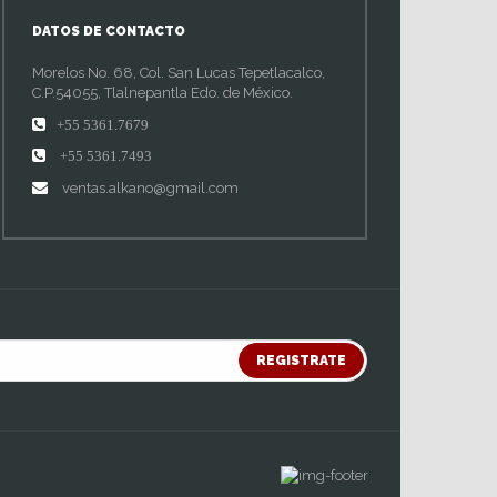
DATOS DE CONTACTO
Morelos No. 68, Col. San Lucas Tepetlacalco,
C.P.54055, Tlalnepantla Edo. de México.
+55 5361.7679
+55 5361.7493
ventas.alkano@gmail.com
REGISTRATE