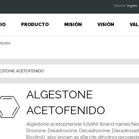
ldioma:
Inglés
CIO
PRODUCTO
MISIÓN
VISIÓN
VAL
ESTONE ACETOFENIDO
ALGESTONE
ACETOFENIDO
Algestone acetophenide (USAN) (brand names Neol
Droxone, Deladroxone, Decadroxone, Dexadroxat
Bovitrol), also known as 16α,17α-dihydroxyprogest