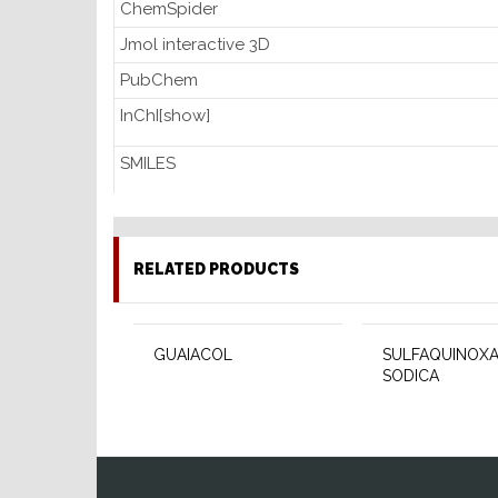
ChemSpider
Jmol interactive 3D
PubChem
InChI[show]
SMILES
RELATED PRODUCTS
GUAIACOL
SULFAQUINOXA
SODICA