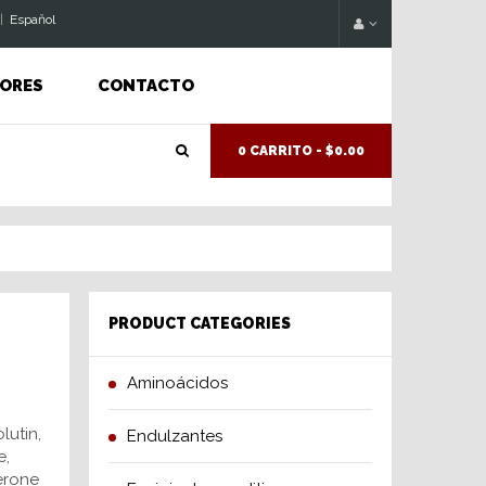
|
Espaňol
ORES
CONTACTO
0 CARRITO -
$0.00
PRODUCT CATEGORIES
Aminoácidos
utin,
Endulzantes
e,
erone