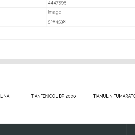
4447595
Image
5284538
LINA
TIANFENICOL BP 2000
TIAMULIN FUMARAT