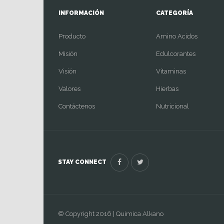
INFORMACIÓN
CATEGORÍA
Producto
Amino Acidos
Misión
Edulcorantes
Visión
Vitaminas
Valores
Hierbas
Contáctenos
Nutricional
STAY CONNECT
© Copyright 2016 | Quimica Alkano