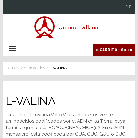
0 CARRITO -
$0.00
Home
/
Aminoácidos
/ L-VALINA
L-VALINA
La valina (abreviada Val o V) es uno de los veinte
aminoácidos codificados por el ADN en la Tierra, cuya
fórmula química es HO2CCH(NH2)CH(CH3)2. En el ARN
mensajero, está codificada por GUA, GUG, GUU o GUC.