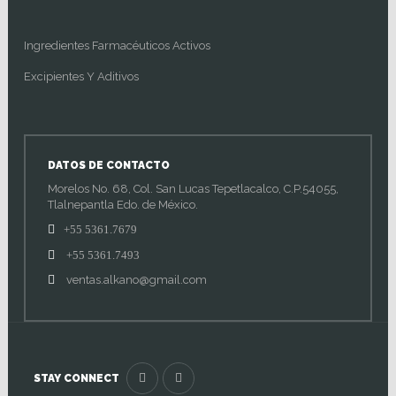
Ingredientes Farmacéuticos Activos
Excipientes Y Aditivos
DATOS DE CONTACTO
Morelos No. 68, Col. San Lucas Tepetlacalco, C.P.54055,
Tlalnepantla Edo. de México.
+55 5361.7679
+55 5361.7493
ventas.alkano@gmail.com
STAY CONNECT