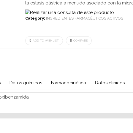
la estasis gástrica a menudo asociado con la migr
Category:
INGREDIENTES FARMACÉUTICOS ACTIVOS
ADD TO WISHLIST
COMPARE
s
Datos químicos
Farmacocinética
Datos clínicos
hoxibenzamida