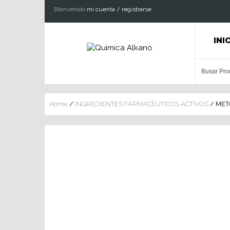
Blenvenldo
mi cuenta / registrarse
INI
Home
/
INGREDIENTES FARMACÉUTICOS ACTIVOS
/ MET