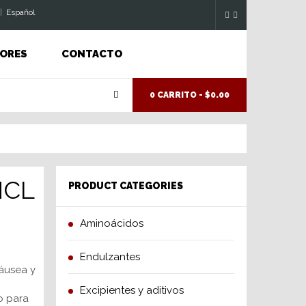
|
Espaňol
ORES
CONTACTO
0 CARRITO -
$0.00
HCL
PRODUCT CATEGORIES
Aminoácidos
Endulzantes
náusea y
Excipientes y aditivos
o para