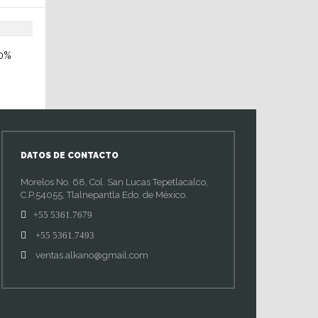
0%
DATOS DE CONTACTO
Morelos No. 68, Col. San Lucas Tepetlacalco,
C.P.54055, Tlalnepantla Edo. de México.
+55 5361.7679
+55 5361.7493
ventas.alkano@gmail.com