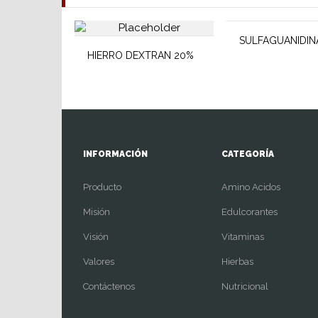
SULFAGUANIDIN
HIERRO DEXTRAN 20%
INFORMACIÓN
CATEGORÍA
Producto
Amino Acidos
Misión
Edulcorantes
Visión
Vitaminas
Valores
Hierbas
Contáctenos
Nutricional