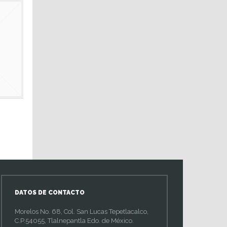
DATOS DE CONTACTO
Morelos No. 68, Col. San Lucas Tepetlacalco,
C.P.54055, Tlalnepantla Edo. de México.