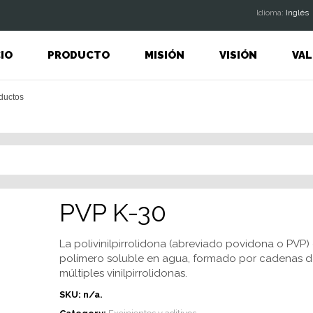
ldioma:
Inglés
CIO
PRODUCTO
MISIÓN
VISIÓN
VAL
PVP K-30
La polivinilpirrolidona (abreviado povidona o PVP)
polímero soluble en agua, formado por cadenas d
múltiples vinilpirrolidonas.
SKU:
n/a
.