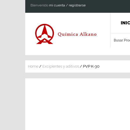
Blenvenldo
mi cuenta / registrarse
INI
Home
/
Excipientes y aditivos
/ PVP K-30