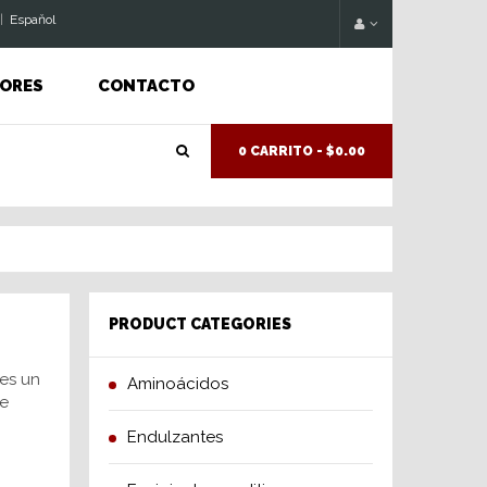
|
Espaňol
ORES
CONTACTO
0 CARRITO -
$0.00
PRODUCT CATEGORIES
 es un
Aminoácidos
e
Endulzantes