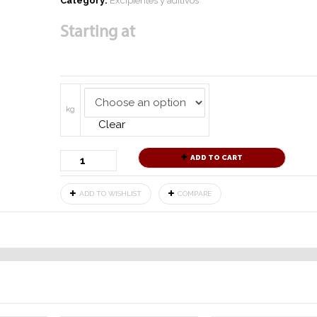
Category:
Excipientes y aditivos
Starting at
kg
Clear
ADD TO CART
ADD TO WISHLIST
COMPARE