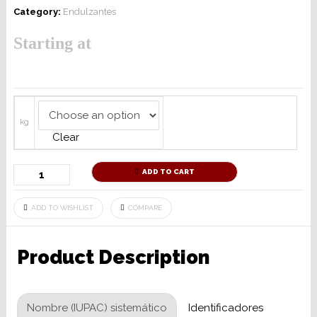
Category:
Endulzantes
Starting at
kg
Clear
ADD TO CART
ADD TO WISHLIST
COMPARE
Product Description
Nombre (IUPAC) sistemático
Identificadores