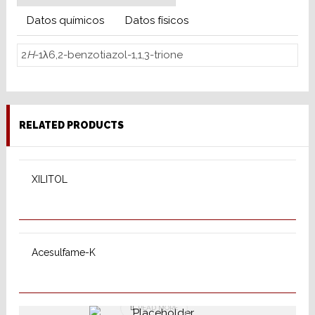
Datos químicos
Datos físicos
2
H
-1λ6,2-benzotiazol-1,1,3-trione
RELATED PRODUCTS
READ MORE
XILITOL
SELECT OPTIONS
Acesulfame-K
READ MORE