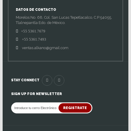
DATOS DE CONTACTO
Morelos No. 68, Col. San Lucas Tepetlacalco, C.P.54055,
Tlalnepantla Edo. de México.
+55 5361.7679
+55 5361.7493
ventas.alkano@gmail.com
STAY CONNECT
SIGN UP FOR NEWSLETTER
REGISTRATE