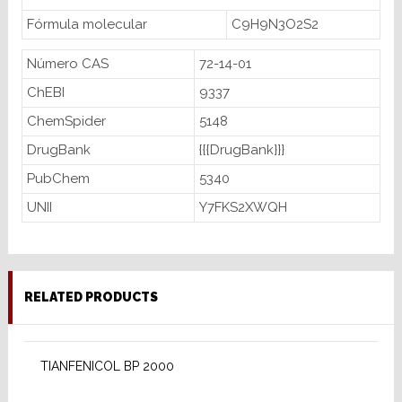
Fórmula molecular
C9H9N3O2S2
Número CAS
72-14-01
ChEBI
9337
ChemSpider
5148
DrugBank
{{{DrugBank}}}
PubChem
5340
UNII
Y7FKS2XWQH
RELATED PRODUCTS
READ MORE
TIANFENICOL BP 2000