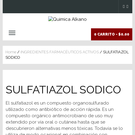
0 CARRITO -
$0.00
Home
/
INGREDIENTES FARMACÉUTICOS ACTIVOS
/ SULFATIAZOL
SODICO
SULFATIAZOL SODICO
El sulfatiazol es un compuesto organosulfurado
utilizado como antibiótico de acción rápida. Es un
compuesto orgánico antimocrobiano de uso muy
extendido por vía oral o cutánea hasta que se
descubrieron alternativas menos tóxicas. Todavía se lo
utiliza de modo ocasional en combinación con