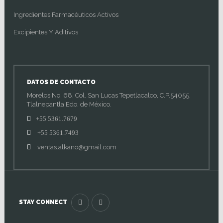
Ingredientes Farmacéuticos Activos
Excipientes Y Aditivos
DATOS DE CONTACTO
Morelos No. 68, Col. San Lucas Tepetlacalco, C.P.54055,
Tlalnepantla Edo. de México.
+55 5361.7679
+55 5361.7493
ventas.alkano@gmail.com
STAY CONNECT