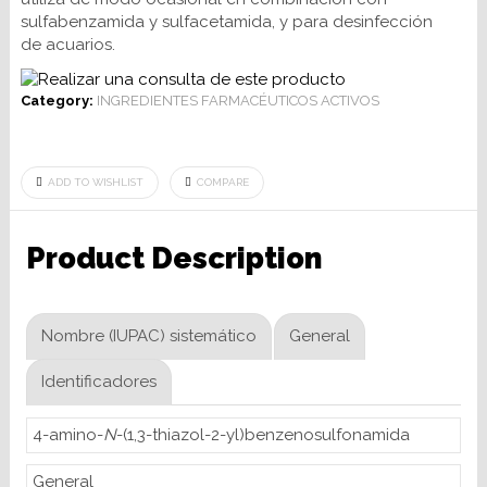
sulfabenzamida y sulfacetamida, y para desinfección
de acuarios.
Category:
INGREDIENTES FARMACÉUTICOS ACTIVOS
ADD TO WISHLIST
COMPARE
Product Description
Nombre (IUPAC) sistemático
General
Identificadores
4-amino-
N
-(1,3-thiazol-2-yl)benzenosulfonamida
General