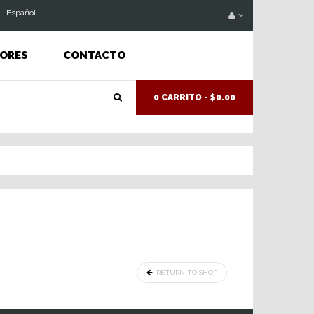
|
Espaňol
ORES
CONTACTO
0 CARRITO -
$0.00
RETURN TO SHOP