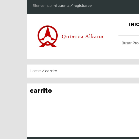
Blenvenldo
mi cuenta / registrarse
INI
Home
/
carrito
carrito