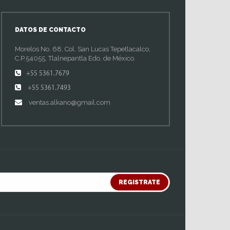
DATOS DE CONTACTO
Morelos No. 68, Col. San Lucas Tepetlacalco,
C.P.54055, Tlalnepantla Edo. de México.
+55 5361.7679
+55 5361.7493
ventas.alkano@gmail.com
REGISTRATE