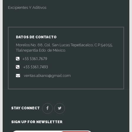
Excipientes Y Aditivos
DATOS DE CONTACTO
Morelos No. 68, Col. San Lucas Tepetlacalco, C.P.54055,
Tlalnepantla Edo. de México.
+55 5361.7679
+55 5361.7493
ventas.alkano@gmail.com
STAY CONNECT
SIGN UP FOR NEWSLETTER