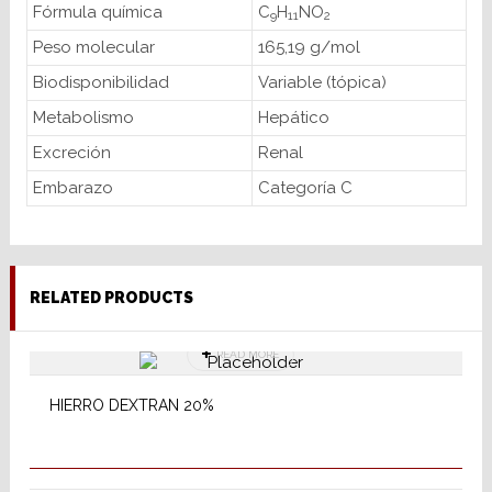
Fórmula química
C
H
NO
9
11
2
Peso molecular
165,19 g/mol
Biodisponibilidad
Variable (tópica)
Metabolismo
Hepático
Excreción
Renal
Embarazo
Categoría C
RELATED PRODUCTS
READ MORE
HIERRO DEXTRAN 20%
READ MORE