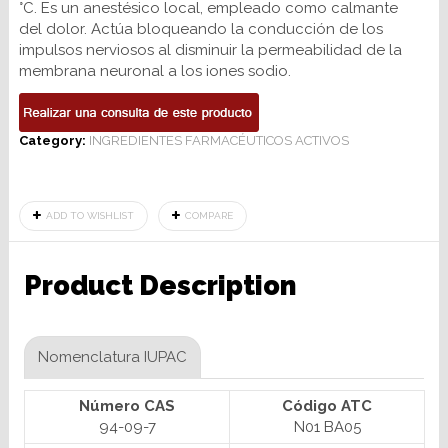
°C. Es un anestésico local, empleado como calmante
del dolor. Actúa bloqueando la conducción de los
impulsos nerviosos al disminuir la permeabilidad de la
membrana neuronal a los iones sodio.
Category:
INGREDIENTES FARMACÉUTICOS ACTIVOS
ADD TO WISHLIST
COMPARE
Product Description
Nomenclatura IUPAC
Número CAS
Código ATC
94-09-7
N01 BA05