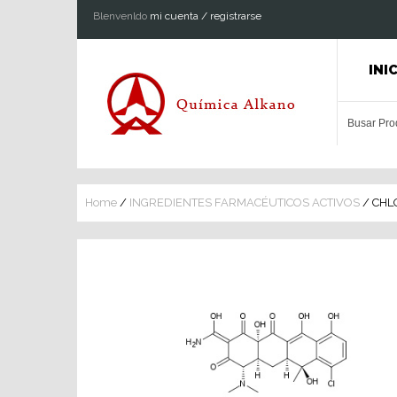
Blenvenldo
mi cuenta / registrarse
INI
Home
/
INGREDIENTES FARMACÉUTICOS ACTIVOS
/ CHL