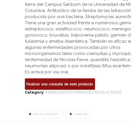
tierra del Campus Sanborn de la Universidad de Mi
Columbia. Antibiótico de la familia de las tetracicli
producido por una bacteria, Streptomyces aureofa
Tiene una gran actividad frente a numerosos gérm
estreptococo, estafilococo, neumococo, meningo
gonococo, brucellas, treponema pálido, germen d
tularemia y ameba disentérica. También es eficaz e
algunas enfermedades provocadas por otros
microorganismos tales como clamydias y myclopl
(enfermedad de Nicolas-Favre, queratitis herpética,
neumonías atípicas) o por rickettsias (tifus exantem
Es activa por vía oral.
Category:
INGREDIENTES FARMACÉUTICOS ACTIVOS
ADD TO WISHLIST
COMPARE