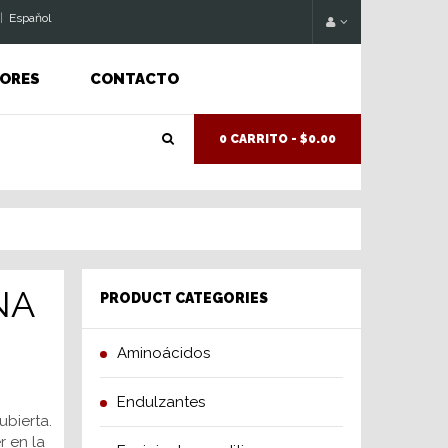
|
Espaňol
ORES
CONTACTO
0 CARRITO -
$0.00
NA
PRODUCT CATEGORIES
Aminoácidos
Endulzantes
ubierta.
r en la