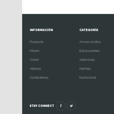
INFORMACIÓN
CATEGORÍA
Producto
Amino Acidos
Misión
Edulcorantes
Visión
Vitaminas
Valores
Hierbas
Contáctenos
Nutricional
STAY CONNECT