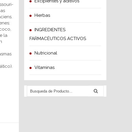
Excipientes y aditivos
ssouri-
nas
Hierbas
ciens.
enes:
coco,
INGREDIENTES
e la
FARMACÉUTICOS ACTIVOS
n
Nutricional
asmas
ático).
Vitaminas