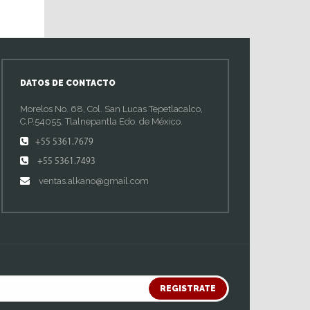
DATOS DE CONTACTO
Morelos No. 68, Col. San Lucas Tepetlacalco,
C.P.54055, Tlalnepantla Edo. de México.
+55 5361.7679
+55 5361.7493
ventas.alkano@gmail.com
REGISTRATE