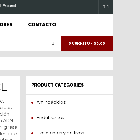
|
Espaňol
ORES
CONTACTO
0 CARRITO -
$0.00
CL
PRODUCT CATEGORIES
el
Aminoácidos
cidas.
ación
Endulzantes
da ADN
N girasa
Excipientes y aditivos
dena de