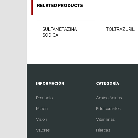
RELATED PRODUCTS
SULFAMETAZINA
TOLTRAZURIL
SODICA
INFORMACIÓN
CATEGORÍA
Producto
Amino Acidos
Misión
Edulcorantes
Visión
Vitaminas
Valores
Hierbas