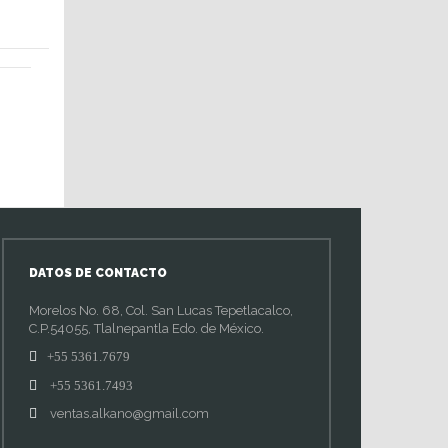
DATOS DE CONTACTO
Morelos No. 68, Col. San Lucas Tepetlacalco,
C.P.54055, Tlalnepantla Edo. de México.
+55 5361.7679
+55 5361.7493
ventas.alkano@gmail.com