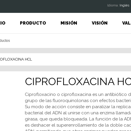
ldioma:
Inglés
CIO
PRODUCTO
MISIÓN
VISIÓN
VAL
ROFLOXACINA HCL
CIPROFLOXACINA H
Ciprofloxacino o ciprofloxacina es un antibiótico d
grupo de las fluoroquinolonas con efectos bacteri
Su modo de acción consiste en paralizar la replic
bacterial del ADN al unirse con una enzima llama
girasa, que queda bloqueada. La función de la AD
es deshacer el superenrollamiento de la doble ca