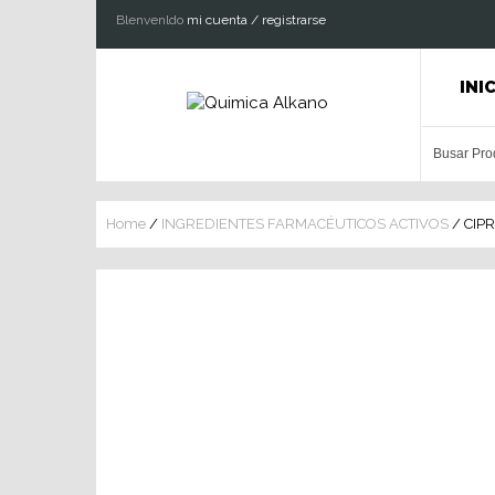
Blenvenldo
mi cuenta / registrarse
INI
Home
/
INGREDIENTES FARMACÉUTICOS ACTIVOS
/ CIP