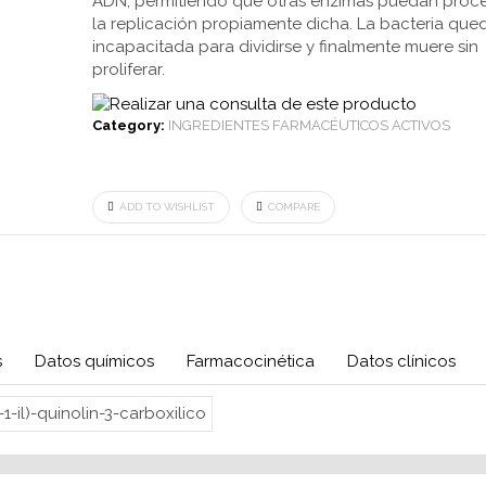
ADN, permitiendo que otras enzimas puedan proc
la replicación propiamente dicha. La bacteria que
incapacitada para dividirse y finalmente muere sin
proliferar.
Category:
INGREDIENTES FARMACÉUTICOS ACTIVOS
ADD TO WISHLIST
COMPARE
s
Datos químicos
Farmacocinética
Datos clínicos
1-il)-quinolin-3-carboxilico