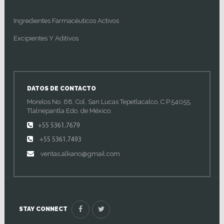
Ingredientes Farmacéuticos Activos
Excipientes Y Aditivos
DATOS DE CONTACTO
Morelos No. 68, Col. San Lucas Tepetlacalco, C.P.54055,
Tlalnepantla Edo. de México.
+55 5361.7679
+55 5361.7493
ventas.alkano@gmail.com
STAY CONNECT