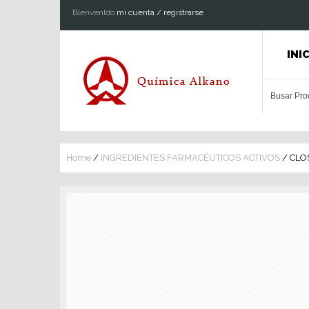
Blenvenldo
mi cuenta / registrarse
INI
Home
/
INGREDIENTES FARMACÉUTICOS ACTIVOS
/ CLO