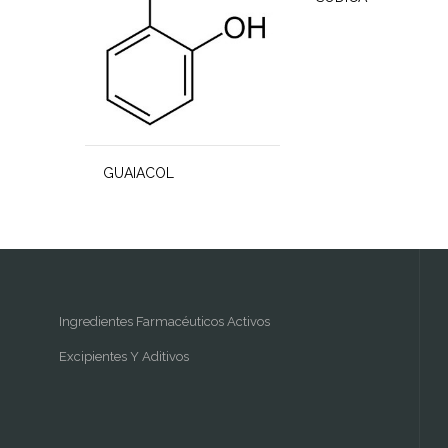
GUAIACOL
Ingredientes Farmacéuticos Activos
Excipientes Y Aditivos