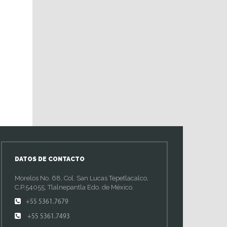
DATOS DE CONTACTO
Morelos No. 68, Col. San Lucas Tepetlacalco,
C.P.54055, Tlalnepantla Edo. de México.
+55 5361.7679
+55 5361.7493