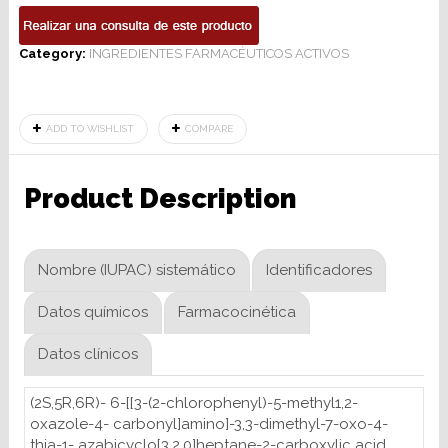
Category:
INGREDIENTES FARMACÉUTICOS ACTIVOS
ADD TO WISHLIST
COMPARE
Product Description
Nombre (IUPAC) sistemático
Identificadores
Datos químicos
Farmacocinética
Datos clínicos
(2S,5R,6R)- ​6-​[[3-​(2-​chlorophenyl)-​5-​methyl1,2-​
oxazole-​4-​ carbonyl]amino]-​3,3-​dimethyl-​7-​oxo-​4-​
thia-​1-​ azabicyclo[3.2.0]heptane-​2-​carboxylic acid