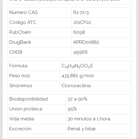
Número CAS
61-72-3
Código ATC
J01CF02
PubChem
6098
DrugBank
APRD00882
ChEBI
49566
Fórmula
C
H
N
ClO
S
19
18
3
5
Peso mol.
435.882 g/mol
Sinónimos
Cloroxacilina.
Biodisponibilidad
37 a 90%
Unión proteica
95%
Vida media
30 minutos a 1 hora.
Excreción
Renal y biliar.