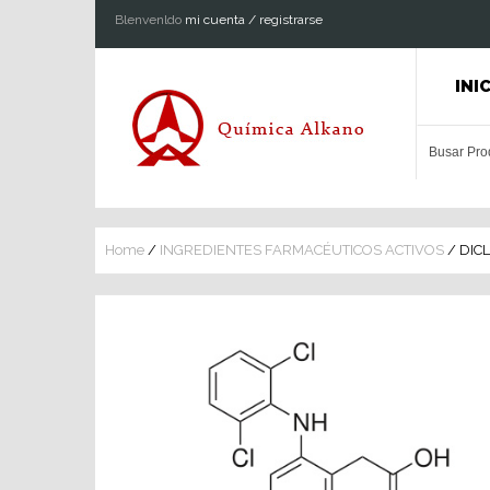
Blenvenldo
mi cuenta / registrarse
INI
Home
/
INGREDIENTES FARMACÉUTICOS ACTIVOS
/ DIC