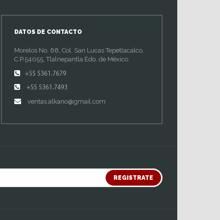
DATOS DE CONTACTO
Morelos No. 68, Col. San Lucas Tepetlacalco,
C.P.54055, Tlalnepantla Edo. de México.
+55 5361.7679
+55 5361.7493
ventas.alkano@gmail.com
REGISTRATE