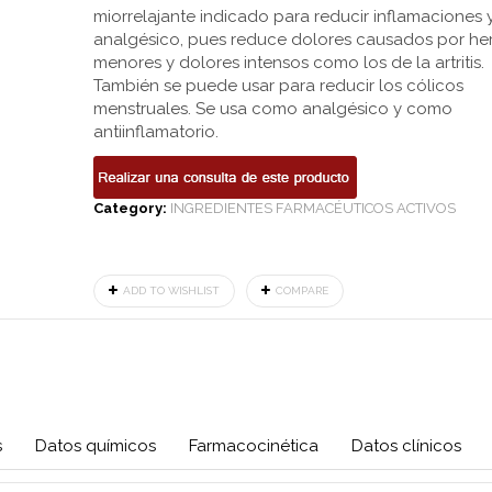
miorrelajante indicado para reducir inflamaciones
analgésico, pues reduce dolores causados por he
menores y dolores intensos como los de la artritis.
También se puede usar para reducir los cólicos
menstruales. Se usa como analgésico y como
antiinflamatorio.
Category:
INGREDIENTES FARMACÉUTICOS ACTIVOS
ADD TO WISHLIST
COMPARE
s
Datos químicos
Farmacocinética
Datos clínicos