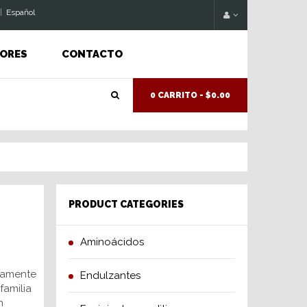
|
Espaňol
ORES
CONTACTO
0 CARRITO -
$0.00
PRODUCT CATEGORIES
Aminoácidos
ivamente
Endulzantes
familia
n