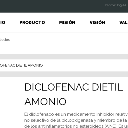
ldioma:
Inglés
CIO
PRODUCTO
MISIÓN
VISIÓN
VAL
LOFENAC DIETIL AMONIO
DICLOFENAC DIETIL
AMONIO
El diclofenaco es un medicamento inhibidor relat
no selectivo de la ciclooxigenasa y miembro de la 
de los antiinflamatorios no esteroideos (AINE). Es u