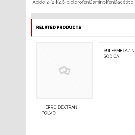
Ácido 2-{2-[(2,6-diclorofenil)amino]fenil}acético
RELATED PRODUCTS
SULFAMETAZIN
SODICA
HIERRO DEXTRAN
POLVO