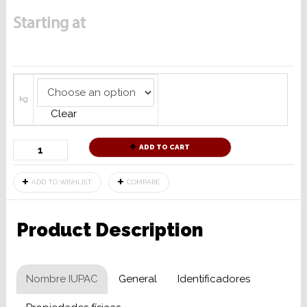
Starting at
kg
Clear
ADD TO CART
ADD TO WISHLIST
COMPARE
Product Description
Nombre IUPAC
General
Identificadores