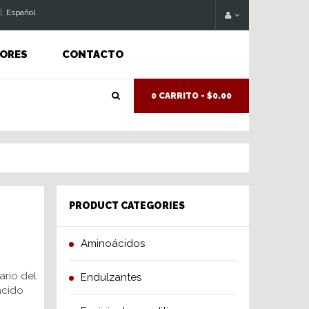
|
Espaňol
ORES
CONTACTO
0 CARRITO -
$0.00
PRODUCT CATEGORIES
Aminoácidos
ario del
Endulzantes
ácido