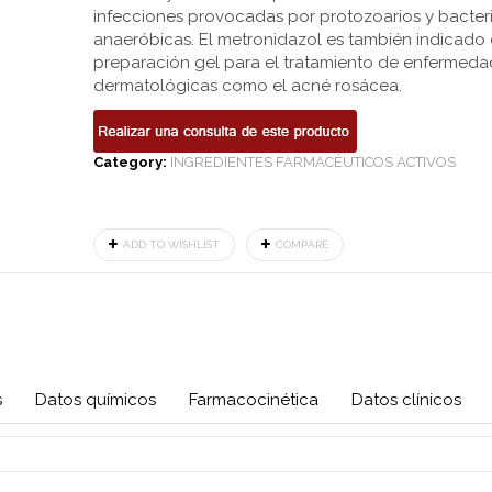
infecciones provocadas por protozoarios y bacter
anaeróbicas. El metronidazol es también indicad
preparación gel para el tratamiento de enfermeda
dermatológicas como el acné rosácea.
Category:
INGREDIENTES FARMACÉUTICOS ACTIVOS
ADD TO WISHLIST
COMPARE
s
Datos químicos
Farmacocinética
Datos clínicos