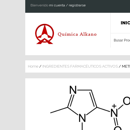
Blenvenldo
mi cuenta / registrarse
INI
Home
/
INGREDIENTES FARMACÉUTICOS ACTIVOS
/ MET