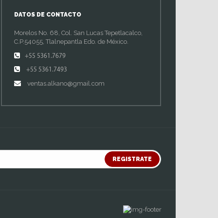
DATOS DE CONTACTO
Morelos No. 68, Col. San Lucas Tepetlacalco,
C.P.54055, Tlalnepantla Edo. de México.
+55 5361.7679
+55 5361.7493
ventas.alkano@gmail.com
REGISTRATE