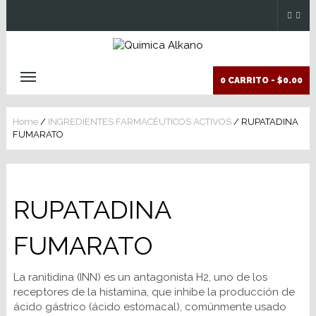
0 CARRITO -
$0.00
Home
/
INGREDIENTES FARMACÉUTICOS ACTIVOS
/ RUPATADINA
FUMARATO
RUPATADINA
FUMARATO
La ranitidina (INN) es un antagonista H2, uno de los
receptores de la histamina, que inhibe la producción de
ácido gástrico (ácido estomacal), comúnmente usado