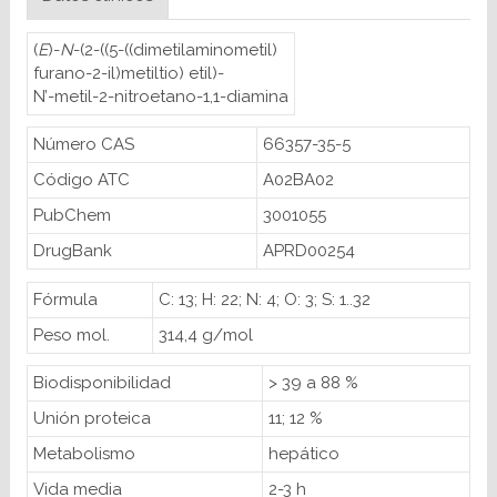
(
E
)-
N
-(2-((5-((dimetilaminometil)
furano-2-il)metiltio) etil)-
N’-metil-2-nitroetano-1,1-diamina
Número CAS
66357-35-5
Código ATC
A02BA02
PubChem
3001055
DrugBank
APRD00254
Fórmula
C: 13; H: 22; N: 4; O: 3; S: 1..32
Peso mol.
314,4 g/mol
Biodisponibilidad
> 39 a 88 %
Unión proteica
11; 12 %
Metabolismo
hepático
Vida media
2-3 h