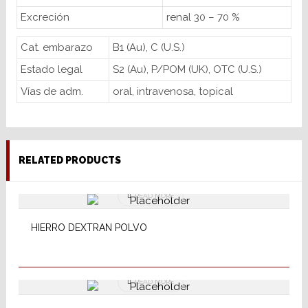
Excreción
renal 30 – 70 %
Cat. embarazo
B1 (Au), C (U.S.)
Estado legal
S2 (Au), P/POM (UK), OTC (U.S.)
Vías de adm.
oral, intravenosa, topical
RELATED PRODUCTS
READ MORE
HIERRO DEXTRAN POLVO
READ MORE