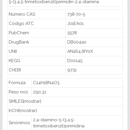
5-(3,4,5-trimetoxibenzil)pirimidin-2,4-diamina
Número CAS
738-70-5
Código ATC
J01EA01
PubChem
5578
DrugBank
DB00440
UNII
AN164J8Y0X
KEGG
D00145
ChEBI
9731
Fórmula
C14H18N4O3
Peso mol.
290,32
SMILES[mostrar]
InChI[mostrar]
2,4-diamino-5-(3,4,5-
Sinónimos
trimetoxibenzil)pirimidina