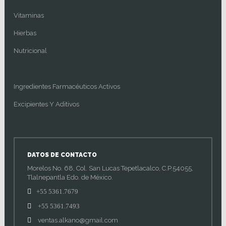
Vitaminas
Hierbas
Nutricional
Ingredientes Farmacéuticos Activos
Excipientes Y Aditivos
DATOS DE CONTACTO
Morelos No. 68, Col. San Lucas Tepetlacalco, C.P.54055,
Tlalnepantla Edo. de México.
+55 5361.7679
+55 5361.7493
ventas.alkano@gmail.com