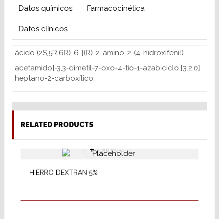
Datos químicos
Farmacocinética
Datos clínicos
ácido (2S,5R,6R)-6-[(R)-2-amino-2-(4-hidroxifenil)
acetamido]-3,3-dimetil-7-oxo-4-tio-1-azabiciclo [3.2.0]
heptano-2-carboxílico.
RELATED PRODUCTS
READ MORE
HIERRO DEXTRAN 5%
READ MORE