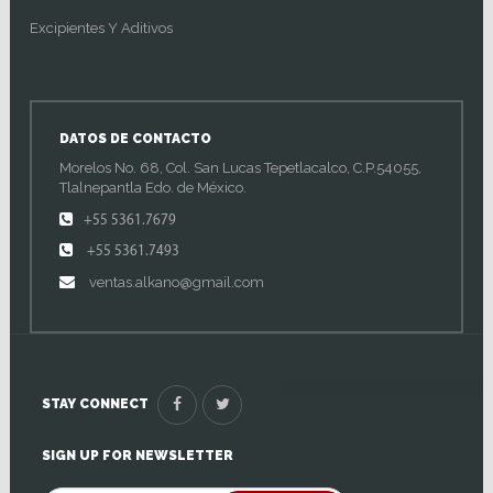
Excipientes Y Aditivos
DATOS DE CONTACTO
Morelos No. 68, Col. San Lucas Tepetlacalco, C.P.54055,
Tlalnepantla Edo. de México.
+55 5361.7679
+55 5361.7493
ventas.alkano@gmail.com
STAY CONNECT
SIGN UP FOR NEWSLETTER