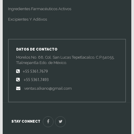
Ingredientes Farmacéuticos Activos
Excipientes Y Aditivos
DATOS DE CONTACTO
Morelos No. 68, Col. San Lucas Tepetlacalco, C.P.54055,
Tlalnepantla Edo. de México.
+55 5361.7679
+55 5361.7493
ventas.alkano@gmail.com
STAY CONNECT