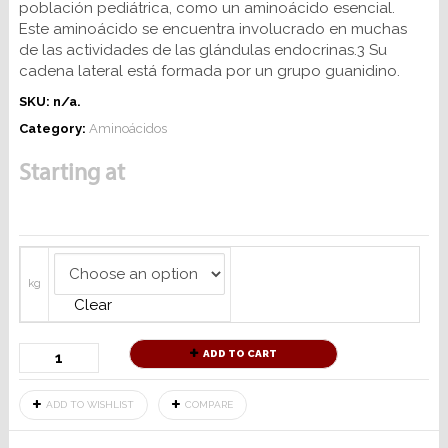
población pediátrica, como un aminoácido esencial.
Este aminoácido se encuentra involucrado en muchas
de las actividades de las glándulas endocrinas.3 Su
cadena lateral está formada por un grupo guanidino.
SKU:
n/a
.
Category:
Aminoácidos
Starting at
kg
Clear
ADD TO CART
ADD TO WISHLIST
COMPARE