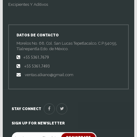
Excipientes Y Aditivos
DATOS DE CONTACTO
Morelos No. 68, Col. San Lucas Tepetlacalco, C.P.54055,
Tlalnepantla Edo. de México.
+55 5361.7679
+55 5361.7493
ventas.alkano@gmail.com
STAY CONNECT
SIGN UP FOR NEWSLETTER