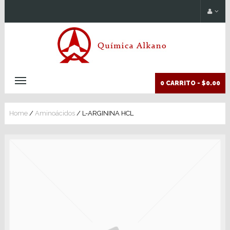
0 CARRITO -
$0.00
Home
/
Aminoácidos
/ L-ARGININA HCL