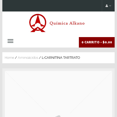
0 CARRITO -
$0.00
Home
/
Aminoácidos
/ L-CARNITINA TARTRATO