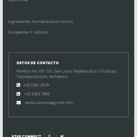
Ingredientes Farmacéuticos Activos
Excipientes Y Aditivos
DATOS DE CONTACTO
Morelos No. 68, Col. San Lucas Tepetlacalco, C.P.54055,
Tlalnepantla Edo. de México.
+55 5361.7679
+55 5361.7493
ventas.alkano@gmail.com
STAY CONNECT