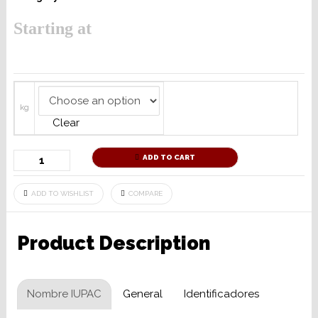
Starting at
kg
Clear
ADD TO CART
ADD TO WISHLIST
COMPARE
Product Description
Nombre IUPAC
General
Identificadores