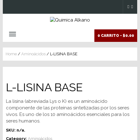
0 CARRITO -
$0.00
Home
/
Aminoácidos
/ L-LISINA BASE
L-LISINA BASE
La lisina (abreviada Lys o K) es un aminoácido
componente de las proteínas sintetizadas por los seres
vivos. Es uno de los 10 aminoácidos esenciales para los
seres humanos.
SKU:
n/a
.
Category:
Aminoácidos