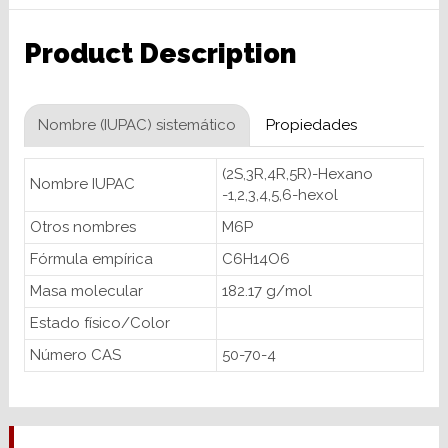
Product Description
Nombre (IUPAC) sistemático
Propiedades
(2S,3R,4R,5R)-Hexano
Nombre IUPAC
-1,2,3,4,5,6-hexol
Otros nombres
M6P
Fórmula empírica
C6H14O6
Masa molecular
182.17 g/mol
Estado físico/Color
Número CAS
50-70-4