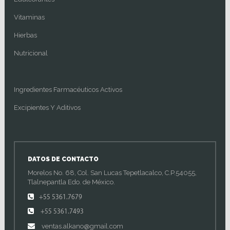
Vitaminas
Hierbas
Nutricional
Ingredientes Farmacéuticos Activos
Excipientes Y Aditivos
DATOS DE CONTACTO
Morelos No. 68, Col. San Lucas Tepetlacalco, C.P.54055,
Tlalnepantla Edo. de México.
+55 5361.7679
+55 5361.7493
ventas.alkano@gmail.com