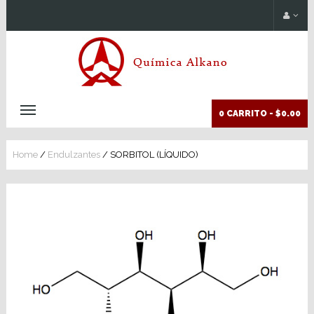
0 CARRITO -
$0.00
Home
/
Endulzantes
/ SORBITOL (LÍQUIDO)